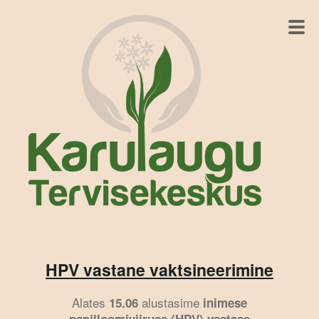
HPV vastane vaktsineerimine
Alates
alustasime
15.06
inimese