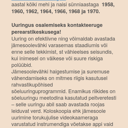
aastal kõiki mehi ja naisi sünniaastaga
1958,
1960, 1962, 1964, 1966, 1968 ja 1970.
Uuringus osalemiseks kontakteeruge
perearstikeskusega!
Uuring on efektiivne ning võimaldab avastada
jämesoolevähki varasemas staadiumis või
enne selle tekkimist, st vähieelses seisundis,
kui inimesel on väikese või suure riskiga
polüübid.
Jämesoolevähki haigestumise ja suremuse
vähendamiseks on mitmes riigis kasutusel
rahvastikupõhised
sõeluuringuprogrammid. Enamikus riikides on
sõeluuringu meetodina kasutatud peitveretesti
– selle uuringu abil saab avastada roojas
leiduvat verd. Koloskoopia ehk jämesoole
uurimine torukujulise videokaameraga
varustatud instrumendiga võetakse appi vaid