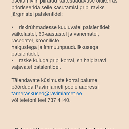
oseltamiviiri piiratud kättesaadavuse olukorras
prioriseerida selle kasutamist gripi raviks
järgmistel patsientidel:
• riskirühmadesse kuuluvatel patsientidel:
väikelastel, 60-aastastel ja vanematel,
rasedatel, krooniliste
haigustega ja immuunpuudulikkusega
patsientidel,
• raske kuluga gripi korral, sh haiglaravi
vajavatel patsientidel.
Täiendavate küsimuste korral palume
pöörduda Ravimiameti poole aadressil
tarneraskused@ravimiamet.ee
või telefoni teel 737 4140.