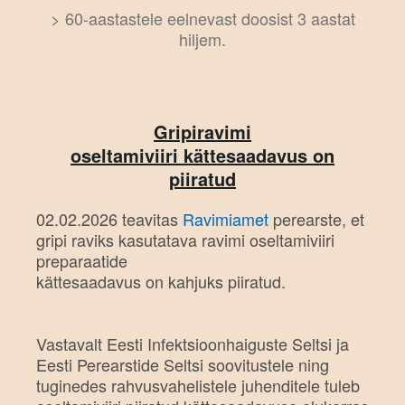
> 60-aastastele eelnevast doosist 3 aastat
hiljem.
Gripiravimi
oseltamiviiri
kättesaadavus on
piiratud
02.02.2026 teavitas
Ravimiamet
perearste, et
gripi raviks kasutatava ravimi oseltamiviiri
preparaatide
kättesaadavus on kahjuks piiratud.
Vastavalt Eesti Infektsioonhaiguste Seltsi ja
Eesti Perearstide Seltsi soovitustele ning
tuginedes rahvusvahelistele juhenditele tuleb