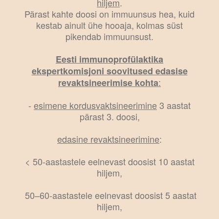
hiljem
.
Pärast kahte doosi on immuunsus hea, kuid
kestab ainult ühe hooaja, kolmas süst
pikendab immuunsust.
Eesti immunoprofülaktika
ekspertkomisjoni soovitused edasise
:
revaktsineerimise kohta
-
esimene kordusvaktsineerimine
3 aastat
pärast 3. doosi,
edasine revaktsineerimine
:
< 50-aastastele eelnevast doosist 10 aastat
hiljem,
50–60-aastastele eelnevast doosist 5 aastat
hiljem,