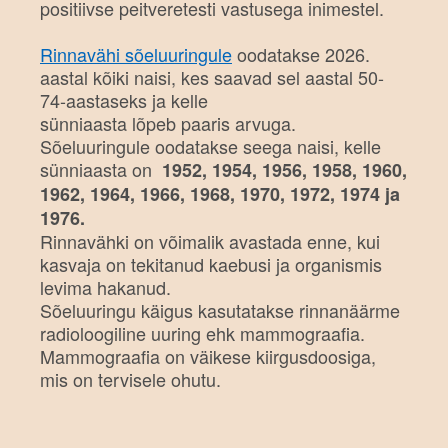
positiivse peitveretesti vastusega inimestel.
Rinnavähi sõeluuringule
oodatakse 2026.
aastal kõiki naisi, kes saavad sel aastal 50-
74-aastaseks ja kelle
sünniaasta lõpeb paaris arvuga.
Sõeluuringule oodatakse seega naisi, kelle
sünniaasta on
1952, 1954, 1956, 1958, 1960,
1962, 1964, 1966, 1968, 1970, 1972, 1974 ja
1976.
Rinnavähki on võimalik avastada enne, kui
kasvaja on tekitanud kaebusi ja organismis
levima hakanud.
Sõeluuringu käigus kasutatakse rinnanäärme
radioloogiline uuring ehk mammograafia.
Mammograafia on väikese kiirgusdoosiga,
mis on tervisele ohutu.