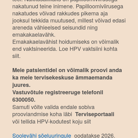
nakatunud teine inimene. Papilloomiviirusega
nakatudes võivad rakkudes pikema aja
jooksul tekkida muutused, millest võivad edasi
areneda vähieelsed seisundid ning
emakakaelavähk.
Emakakaelavähist hoidumiseks on võimalik
end vaktsineerida. Loe HPV vaktsiini kohta
siit.
Meie patsientidel on võimalik proovi anda
ka meie tervisekeskuse ämmaemanda
juures.
Vastuvõtule registreeruge telefonil
6300050.
Samuti võite valida endale sobiva
prooviandmise koha läbi
Terviseportaali
või
tellida HPV-kodutest koju
siit
Soolevähi sõeluuringule
oodatakse
2026.