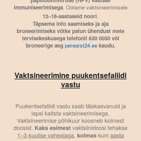
papilloomiviiruse (HPV) vastase
. Ootame vaktsineerimisele
immuniseerimisega
.
12–18-aastaseid noori
Täpsema info saamiseks ja aja
broneerimiseks võtke palun ühendust meie
tervisekeskusega telefonil 630 0050 või
perearst24.ee
broneerige aeg
kaudu.
Vaktsineerimine puukentsefaliidi
vastu
Puukentsefaliidi vastu saab täiskasvanuid ja
lapsi kaitsta vaktsineerimisega.
Vaktsineerimise põhikuur koosneb kolmest
doosist.
vaktsiinidoosi tehakse
Kaks esimest
1–3-kuulise vaheajaga
,
kuni
aasta
kolmas