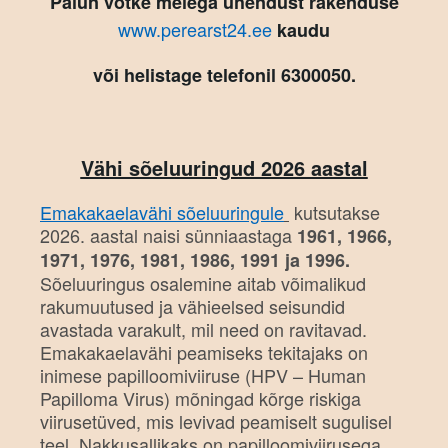
Palun võtke meiega ühendust rakenduse
www.p
erearst24.ee
kaudu
või helistage telefonil
6300050
.
Vähi sõeluuringud 2026 aastal
Emakakaelavähi sõeluuringule
kutsutakse
2026. aastal naisi sünniaastaga
1961, 1966,
1971, 1976, 1981, 1986, 1991 ja 1996.
Sõeluuringus osalemine aitab võimalikud
rakumuutused ja vähieelsed seisundid
avastada varakult, mil need on ravitavad.
Emakakaelavähi peamiseks tekitajaks on
inimese papilloomiviiruse (HPV – Human
Papilloma Virus) mõningad kõrge riskiga
viirusetüved, mis levivad peamiselt sugulisel
teel. Nakkusallikaks on papilloomiviirusega